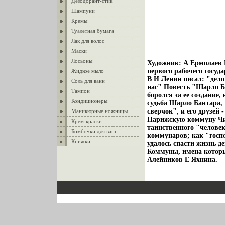
Дезодорант-стик
Шампуни
Кремы
Туалетная бумага
Лак для волос
Маски
Лосьоны
Художник: А Ермолаев В
первого рабочего госуд
Жидкое мыло
В И Ленин писал: "дело
Соль для ванн
нас" Повесть "Шарло Ба
Тампон
боролся за ее создание,
Кондиционеры
судьба Шарло Бантара,
сверчок", и его друзей
Маникюрные ножницы
Парижскую коммуну Чит
Крем-краски
таинственного "челове
Бомбочки для ванн
коммунаров; как "госпо
Книжки
удалось спасти жизнь д
Коммуны, имена которы
Алейников Е Яхнина.