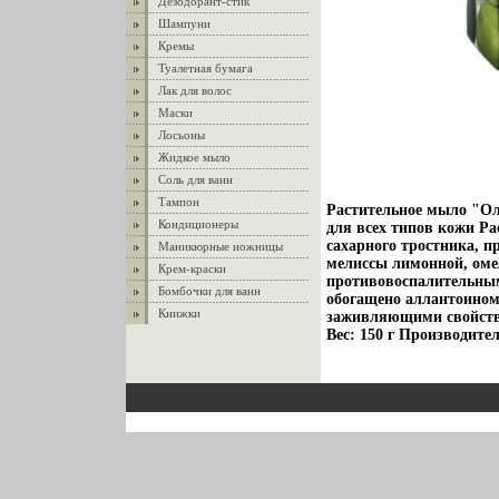
Дезодорант-стик
Шампуни
Кремы
Туалетная бумага
Лак для волос
Маски
Лосьоны
Жидкое мыло
Соль для ванн
Тампон
Растительное мыло "Ол
Кондиционеры
для всех типов кожи Р
сахарного тростника,
Маникюрные ножницы
мелиссы лимонной, оме
Крем-краски
противовоспалительным
Бомбочки для ванн
обогащено аллантоином 
Книжки
заживляющими свойства
Вес: 150 г Производите