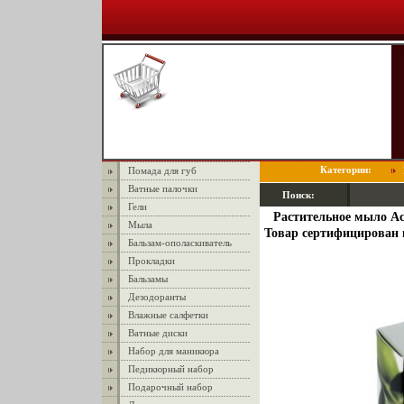
Категории:
Помада для губ
Ватные палочки
Поиск:
Гели
Растительное мыло Ac
Мыла
Товар сертифицирован и
Бальзам-ополаскиватель
Прокладки
Бальзамы
Дезодоранты
Влажные салфетки
Ватные диски
Набор для маникюра
Педикюрный набор
Подарочный набор