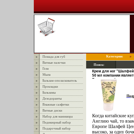
Категории:
Помада для губ
Ватные палочки
Поиск:
Гели
Крем для ног "Шалфей 
Мыла
50 мл компании являет
Товар сертифицирован 
Бальзам-ополаскиватель
Прокладки
Бальзамы
Под
Дезодоранты
Влажные салфетки
Ватные диски
Когда китайские ку
Набор для маникюра
Англию чай, то вза
Педикюрный набор
Европе Шалфей Цен
Подарочный набор
высоко, за одну боч