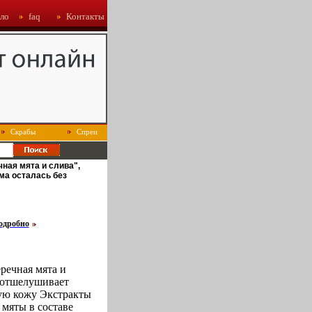
ло
faq
Контакты
Скрабы
Спреи
чная мята и слива",
ма осталась без
.
одробно
речная мята и
 отшелушивает
ую кожу Экстракты
 мяты в составе