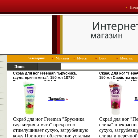
Нача
Категории:
Мочалки
Муссы
Воск
Молочко
Поиск:
Скраб для ног Freeman "Брусника,
Скраб для ног "Пере
гаультерия и мята", 150 мл 18710
150 мл Свойства кре
Производитель: США Товар
изменений инфо 278r
сертифицирован инфо 213r.
Подробно
П
Скраб для ног Freeman "Брусника,
Скраб для ног "Пе
гаультерия и мята" прекрасно
слива" прекрасно
отшелушивает сухую, загрубевшую
сухую, загрубевш
кожу Приносит облегчение усталым
сливы и перечной