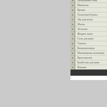
Дезодорант-стик
Шампуни
Кремы
Туалетная бумага
Лак для волос
Маски
Лосьоны
Жидкое мыло
Соль для ванн
Тампон
Кондиционеры
Маникюрные ножницы
Крем-краски
Бомбочки для ванн
Книжки