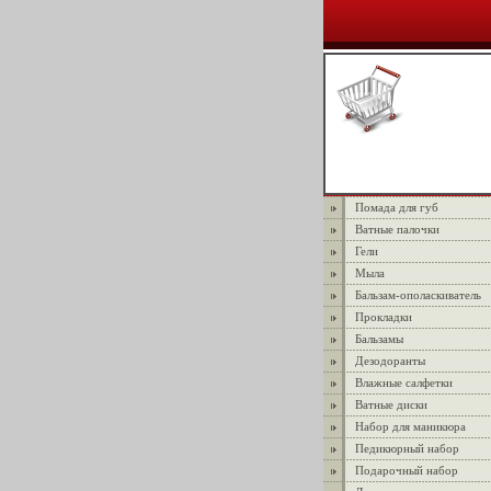
Помада для губ
Ватные палочки
Гели
Мыла
Бальзам-ополаскиватель
Прокладки
Бальзамы
Дезодоранты
Влажные салфетки
Ватные диски
Набор для маникюра
Педикюрный набор
Подарочный набор