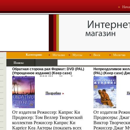
Нача
Категории:
Мочалки
Муссы
Воск
Молочко
Поиск:
Обратная сторона рая Формат: DVD (PAL)
Непреодолимое жел
(Упрощенное издание) (Keep case)
(PAL) (Keep case) Д
Дистрибьютор: ООО "Микс Медиа"
Амальгама Регионал
Региональный код: 5 Количество слоев:
Количество слоев: D
DVD-5 (1 слой) Субтитры: Русский
Звуковые дорожки: 
Звуковые дорожки: инфо 3458u.
перевод Dolby Digital
Подробно
П
От издателя Режиссер: Каприс Ки
От издателя Режи
Продюсер: Том Веллер Творческий
Продюсеры: Джаг
коллектив Режиссер Каприс Ки
Виктор Творчески
Kaprice Kea Актеры (показать всех
Режиссер Джаг Му