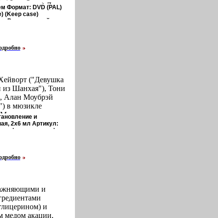
всех актеров) Ли
м Формат: DVD (PAL)
ин Миллер) Lee
) (Keep case)
ла Региональный код:
 Дуг Джеффри
DVD-5 (1 слой)
Doug Jeffery Кэти
Русский Закадровый
жой) Kathy Shower.
l инфо 3315u.
одробно
 Хейворт ("Девушка
 из Шанхая"), Тони
, Алан Моубрэй
") в мюзикле
Музыка в сердце
тановление и
ознакомились "по-
ая, 2х6 мл Артикул:
ертифицирован инфо
о и случайно - все
мя ДТП, когда их
бамперами друг за
одробно
стретились, и искра
икое чувство" Он
м Григорьевым -
Европы, делающим
лажняющими и
 она - Патрисией
гредиентами
кой Бродвейского
глицерином) и
молвленной с
 медом акации,