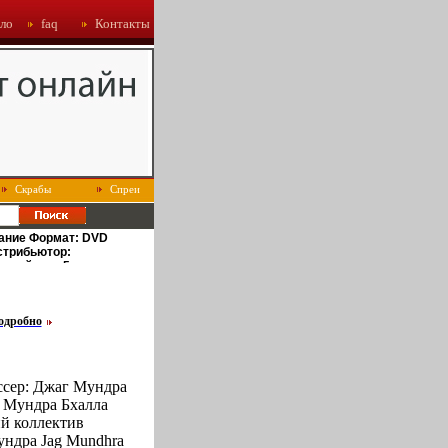
ло
faq
Контакты
Скрабы
Спреи
ание Формат: DVD
истрибьютор:
ьный код: 5
VD-5 (1 слой)
Русский Закадровый
 2 0 инфо 3652u.
одробно
ссер: Джаг Мундра
 Мундра Бхалла
й коллектив
ндра Jag Mundhra