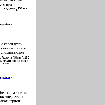
раматические линии
lshan Grover.
ркфиL Jackson
всех актеров)
ь Rexona
вой клубок и
kson Сэмюэл Лерой
Jennifer Garner
календулой, 150 мл
ческое и, конечно
Филиппины Товар
21 декабря 1948
тмэн Jason
решение Но все же,
о 1297r.
е Получил
дж Ellen Page.
го героя все
ледже Мохаус, в
рошо Относительно
одробно
иальности
 живым из этой
кусство
я Риты Хейворт
л в театре, в том
ся Так и говорит:
е, снимался на
нься" Но он уходит
a
тория Бирд) Greta
и от нее самой
 с календулой
кки родилась 18
материалы Фильм
ежную защиту от
 в Италии, в
ры Режиссер Орсон
 успокаивающее
танцовщицы -
es Джордж Орсон
, поврежденную
 Rexona "Shiny", 150
ожника - итальянца
on Welles) родился
актеристики:
ь: Филиппины Товар
дители переехали в
о 1295r.
в США, в Кеноше
оизводбюккуитель:
я актриса
 После
 сертифицирован.
ание в
х родителей
адной Австралии и
одробно
атилетнего
едущий Аукциона)
начен Морис
Феоре родился в
 году Джордж
не (Штат
`Тодд` Актеры
А) Первые годы
hiny" гармонично
теров) Орсон Уэллс
 Ирландии, а когда
ная энергетика
son Welles
, родители
запах черной
лс (George Orson