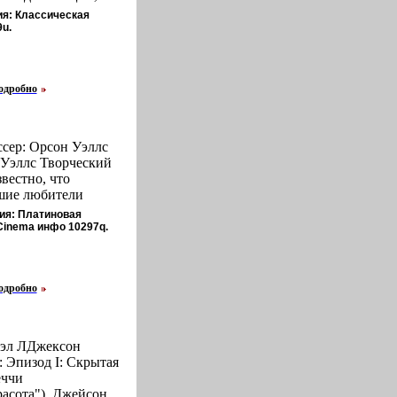
льзом Гарднером
 снимает ощущение
ия: Классическая
 ожидают большие
нсивно питает кожу
u.
оть до высылки
ютной
о судьба
сухости Маска
бленным Роберт
сухости Результат:
жительную карьеру
одробно
хости и
шую песню слушает
 обретает
ка, его ожидают
а, становится
 контракты, но
 Характеристики:
той истории, что
ссер: Орсон Уэллс
роизводитель:
ка будет всегда
Уэллс Творческий
: EMB 93005B
къхжиссер: Джозеф
вестно, что
ован.
: Ирвинг Старр
шие любители
ктив "Музыка в
зможные конкурсы
ия: Платиновая
ильм, ставший еще
ла себя самих -
Cinema инфо 10297q.
 карьере Риты
ых, самых худых,
закрепивший за
амых глупых
- "самой
чших в какой-либо
одробно
ни Голливуда"
юханой номинации
Лайф" с ее
и уже лет сорок
опулярными среди
чшего режиссера и
сь миллионами, а
ех времен и
юэл ЛДжексон
ографий украшала
ериканские,
 Эпизод I: Скрытая
брошенную на
вибрйе ни о чем
еччи
ня "Синий Мир" в
тся, как будто с тех
расота"), Джейсон