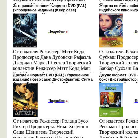
актеров) Джон Вернон
исполнении Тони
пор все умерли ил
Дюгуэй Christian Duguay Актеры
Флеминг ("Вышиба
Затерянная колония Формат: DVD (PAL)
Жертва во имя любви
(Озвучивание) John Vernon Пег
выдвинута на "Ос
снимать кино Эти
(показать всех актеров) Мила Кунис
Скакки ("Игрок")
(Упрощенное издание) (Keep case)
индийского кино инф
Диксон (Озвучивание) Peg Dixon Пол
миллионными тир
этим фильмом стал
Дистрибьютор: Мьюзик-трейд
Mбъдэхila Kunis Milena Markovna
Франсуа Жирара "
Соулс (Озвучивание) Paul Soles.
виниловых дисках
Орсон Уэллс и ег
Региональный код: 5 Количество слоев:
Kunis Родилась в Киеве Грегори
Накануне аукцион
DVD-5 (1 слой) Звуковые дорожки: Русский
Режиссер Джозеф 
Кейн" "ГК" - карт
Смит Gregory Smith Питер Стормаре
экспертов, возгла
Закадровый перевод Dolby Digital инфо
Santley Актеры (п
интересная и нова
Подробно
П
Peter Stormare Peter Rolf Stormare
3457u.
Моррицем, иссле
актеров) Рита Хей
более интересно у
Петер Рольф Стормаре родился 27
своему цвету и и
Настоящее имя - 
было до нее А до
августа 1953 года в Арбре (Швеция)
старинную скрипк
Кансино Родилась
нервные картины 
Свою актерскую карьеру он начинал
удивительное про
От издателя Режиссер: Мэтт Кодд
Йорк, в семье пр
гораздо более поз
От издателя Режис
в Шведском Королевском
семнадцатом веке
Продюсеры: Дана Дубовски Рафаэль
испанских танцор
"Леди из Шанхая" 
Субхаш Продюсер
национавибтюльном театре, где
мастером Николо 
Джордан Марк Л Лестер Творческий
тринадцатилетнем
числа По сюжету, 
Творческий колле
играл одиннадцать лет В 1990 году
покрытая лаком, 
коллектив Режиссер Мэтт Кодд Matt
выступала как та
блондивркьщнка в
Баббар Субхаш Ba
Петер Стормаре занял пост
кровью жены, скр
Codd Актеры (показать всех актеров)
родителями Спустя
здоровенного нед
Актеры (показать 
Дрезден Формат: DVD (PAL) (Упрощенное
Джуно Формат: DVD 
художественного .
образом вершит с
Эдриан Пол Adrian Paul Aбъечыdrian
заметил глава кин
пучину страстей 
Митхун Чакраборт
издание) (Keep case) Дистрибьютор: Сигма
бокс) Дистрибьютор:
владельцев, даруя
Фильм Региональный код: 5 Количество
Региональный код: 5
Paul Hewitt Ретт Джайлс Rhett Giles
Алан Моубрэй Al
При этом, здоровя
Chakraborty Роди
а порой и саму ж
слоев: DVD-9 (2 слоя) Звуковые дорожки:
DVD-5 (1 слой) Звук
Алекс Макартур Alex McArthur.
Тонивтыки Мартин
Орсон Уэллс, а р
1950 года в Кальк
Русский Закадровый перевод Dolby Digital
Дубляж Dolby Digital
истинную ценност
его тогдашняя жен
Бенгалия) в семь
инфо 347s.
DTS 5 1 инфо 3547u.
неизмеримую день
Подробно
П
На этой контраст
телефонной компа
завороженный, М
держится все нап
химика в старейш
стать ее обладате
Его кульминацией 
учебном заведени
Франсуа Жирар П
самых, пожалуй, 
церковном колледж
От издателя Режиссер: Роланд Зусо
Фичман Творческ
От издателя Режи
фильме и не раз п
Индийском инстит
Рихтер Продюсеры: Нико Хофманн
Режиссер Франсуа
Рейтман Продюсе
последствии друг
телевидения в Пу
Саша Швингель Творческий
Girard Актеры (по
Творческий колле
финальная перестр
Дензонгпа Danny
коллектив Режиссер Роланд Зусо
актеров) Сэмюэл 
Джейсон Рейтман 