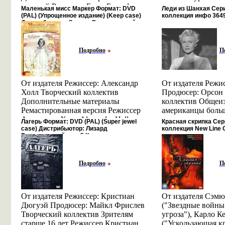
Мавивицндарина 02 Двойная
миллионером Чар
цветной Режиссер Брюс Бересфорд
маска мгновенно
Маленькая мисс Маркер Формат: DVD
Леди из Шанхая Сер
катастрофа 03 Загадочное
Их бурный роман
Bruce Beresford Режиссер, сценарист
стянутости, инте
(PAL) (Упрощенное издание) (Keep case)
коллекция инфо 3649
исчезновение Тони Старка 04
неприятности впл
Дистрибьютор: Светла Региональный код:
и пробъдаьдюсер Брюс Бересфорд
и окутывает ее у
Наступление Титанового человека 05
героя из страны, н
5 Количество слоев: DVD-5 (1 слой)
родился 16 августа 1940 года в
защбюобьитой от 
Субтитры: Английский / Французский /
Черная вдова плетет свою сеть 06
благоволит к влю
Сиднее (Новый Южный Уэльс,
защищает кожу от 
Испанский Звуковые инфо 3545u.
Стрелой Хогай 07 Человек властелин
делает головокру
Подробно
П
Австралия) В 1962 году он окончил
Защищенная от су
подземелья 08 Извержение вулкана
на радио Его луч
Сиднейский университет по
успокоенная, кожа
09 Смертельный лед 10 Покушение
и поет вся Амери
специальности "философия" Один из
ощущение комфорт
на железного человека 11 Красота и
многомиллионные
ведущих режиссеров "австралийской
мягкой и упругой
оружие 12 Приключения на Востоке
От издателя Режиссер: Александр
самое главное в э
От издателя Режи
новой волны", Брюс Актеры
Объем: 2 х 6 мл П
13 Железный человек против
Холл Творческий коллектив
его любимая девуш
Продюсер: Орсон 
(показатьвиаюу всех актеров) Пирс
Франция Артикул
Капитана Америка Режиссеры: Ральф
Дополнительные материалы
рядом с ним Ревр
коллектив Общеиз
Броснан ( ) Pierce Brosnan Pierce
Товар сертифицир
Бакши Чак Харитон Продюсеры:
Ремастированная версия Режиссер
Стэнли Продюсер
американцы боль
Brendan Brosnan Пирс Броснан
Ральф Бакши Чамус Кулхайн
Александр Холл Alexander Hall
Творческий колле
устраивать всево
Лагерь Формат: DVD (PAL) (Super jewel
Красная скрипка Сер
родился 16 мая 1953 года в Наване, в
Творческий коллектив Режиссеры
Актеры (показать всех актеров)
сердце моем" - ф
и выбирать из чис
case) Дистрибьютор: Лизард
коллекция New Line 
Ирландии С четырех лет Пирс жил у
Региональный код: 5 Количество слоев:
Ральф Баврлжжкши Ralph Bakshi
Адольф Менжу Adolpбъгньhe Menjou
одной ступенью в
самых тбъдыролст
бабушки с дедушкой в Ирландии, а в
DVD-9 (2 слоя) Субтитры: Русский /
Ральф Бакши родился 26 октября
Ширли Темпл Shirley Temple Чарльз
Хейворт, прочно 
самых умных и с
Украинский Звуковые дорожки: Русский
Лондон, к матери, он приехал, когда
1938 года в Палестине, в Хайфе
Бикфорд Charles Bickford.
актрисой звание, 
Короче, самых лу
Закадровый перевод Dolby Digital инфо
ему было уже одиннадцать Кстати,
Подробно
П
Вырос он в Браунсвилле (Бруклин,
3621u.
сексуальной боги
хоть и самой зан
сам Броснан утверждает, что тогда же
штат Нью - Йорк, США) После
Тиражи журнала "
Так, например, он
он Эдвард Вудвард Edward Woodward
окончания манхэттенской Высшей
фотографиями, п
назад выбрали лу
Бити Эдни Beatie Edney.
художественной школы в 1960 году
солдат, исчисляли
лучший фильм "вс
От издателя Режиссер: Кристиан
От издателя Сэм
он устроился аниматором на студию
одна из этих фот
народов" - оба ам
Дюгуэй Продюсер: Майкл Фрислев
("Звездные войны:
`Terrytoons` Через Чак Харитон Chuck
атомную бомбу, с
естественно И уж
Творческий коллектив Зрителям
угроза"), Карло К
Harriton Актеры (показать всех
атолл Бикини Пес
теперь не беспокоя
старше 16 лет Режиссер Кристиан
("Ускользающая к