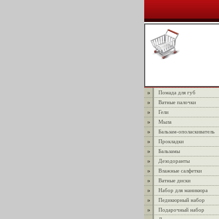
Помада для губ
Ватные палочки
Гели
Мыла
Бальзам-ополаскиватель
Прокладки
Бальзамы
Дезодоранты
Влажные салфетки
Ватные диски
Набор для маникюра
Педикюрный набор
Подарочный набор