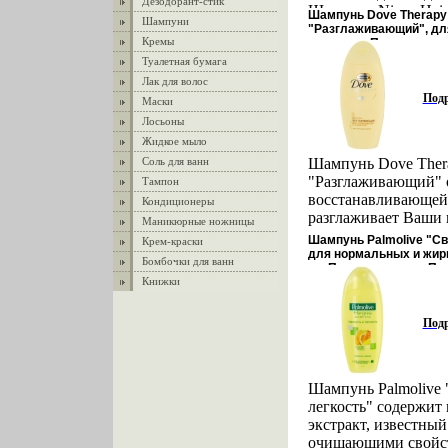
Дезодорант-стик
Шампунь Nivea Hair
Шампунь Dove Therapy
Шампуни
уход" предназначен
"Разглаживающий", д
Кремы
волос, мл Производите
бюоужволос Шампу
сертифицирован инфо 8
Туалетная бумага
уход": Мягко очища
головы Ухаживает з
Лак для волос
Под
укрепляет их Обесп
Маски
здоровый блеск Фор
Лосьоны
витамином В3 мягк
Жидкое мыло
от корней до самых
Соль для ванн
Шампунь Dove Ther
Уникальная Biosoft 
"Разглаживающий" 
Тампон
волосы мявлгэвгким
восстанавливающей
Кондиционеры
Характеристики: Об
разглаживает Ваши
Маникюрные ножницы
Производитель: Гер
восстанавливает и 
Шампунь Palmolive "Св
Крем-краски
81444 Товар сертиф
поверхность волос, 
для нормальных и жир
Бомбочки для ванн
мл Производитель: По
более гладкими и 
Книжки
сертифицирован инфо 8
Характеристики: Об
Производитель: Гер
Под
сертифицирован.
Шампунь Palmolive 
легкость" содержит
экстракт, известны
очищающими свойст