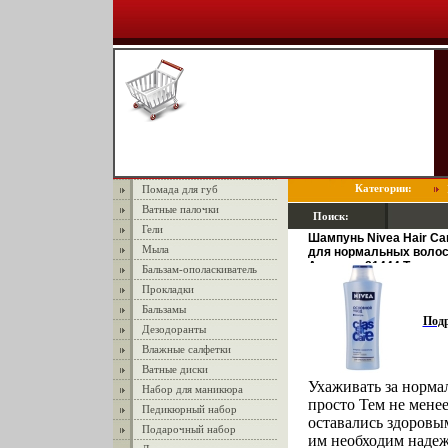
Категории:
Помада для губ
Ватные палочки
Поиск:
Гели
Шампунь Nivea Hair Ca
Мыла
для нормальных волос
Артикул: 81444 Товар 
Бальзам-ополаскиватель
инфо 871r.
Прокладки
Бальзамы
Под
Дезодоранты
Влажные салфетки
Ватные диски
Ухаживать за норм
Набор для маникюра
просто Тем не менее
Педикюрный набор
оставались здоровы
Подарочный набор
им необходим наде