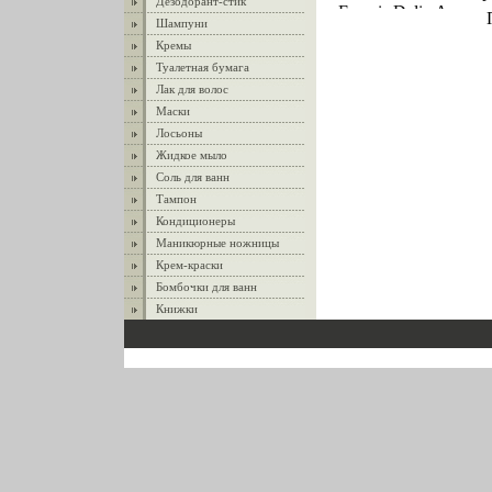
Дезодорант-стик
Francis Delia Актеры
Шампуни
актеров) Дарленн Ф
Кремы
Fбъгфоluegel Джейм
Туалетная бумага
Russo Джеймс Руссо
апреля 1953 года в 
Лак для волос
Йорке Образование 
Маски
Нью - Йоркском уни
Лосьоны
был замечен критик
Жидкое мыло
после главной роли
Соль для ванн
`Водоворот` Затем 
Тампон
снялся в целом рвиа
Кондиционеры
в Билли Драго Billy
Маникюрные ножницы
Юджин Бэрроуз, из
Крем-краски
псевдонимом Билли 
Техасе (США) Училс
Бомбочки для ванн
университете По п
Книжки
- индеец, и первые 
телевидении и в ки
индейцев На сцену
во время .