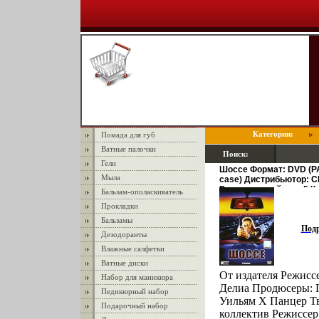
Категории:
Помада для губ
Ватные палочки
Поиск:
Гели
Шоссе Формат: DVD (PAL
Мыла
case) Дистрибьютор: CP
Региональный код: 5 К
Бальзам-ополаскиватель
DVD-5 (1 слой) Звуков
Прокладки
Закадровый перевод Dol
Английский Dolby инфо
Бальзамы
Под
Дезодоранты
Влажные салфетки
Ватные диски
От издателя Режисс
Набор для маникюра
Делиа Продюсеры: 
Педикюрный набор
Уильям Х Панцер Т
Подарочный набор
коллектив Режиссер