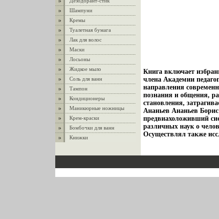
Дезодорант-стик
Шампуни
Кремы
Туалетная бумага
Лак для волос
Маски
Лосьоны
Жидкое мыло
Книга включает избран
Соль для ванн
члена Академии педаго
направления современн
Тампон
познания и общения, ра
Кондиционеры
становления, затрагива
Маникюрные ножницы
Ананьев Ананьев Борис 
Крем-краски
предвиахоложивший сис
различных наук о челов
Бомбочки для ванн
Осуществлял также иссл
Книжки