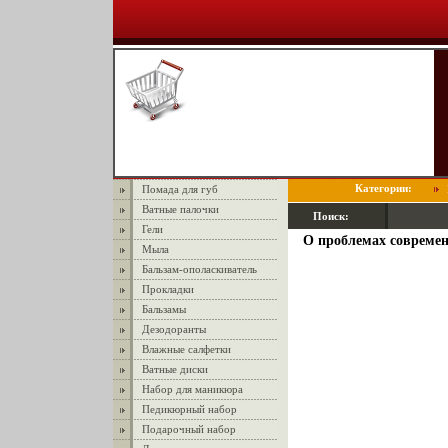
Категории:
Помада для губ
Ватные палочки
Поиск:
Гели
О проблемах современ
Мыла
Бальзам-ополаскиватель
Прокладки
Бальзамы
Дезодоранты
Влажные салфетки
Ватные диски
Набор для маникюра
Педикюрный набор
Подарочный набор