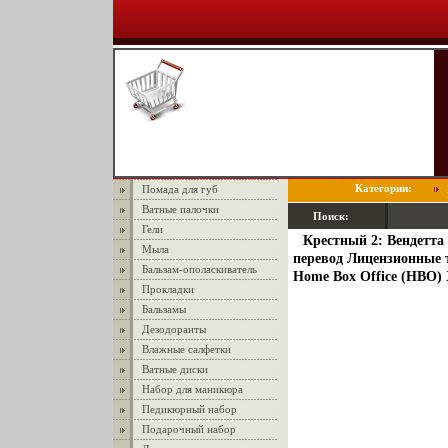
Категории:
Помада для губ
Ватные палочки
Поиск:
Гели
Крестный 2: Вендетта
Мыла
перевод Лицензионные т
Бальзам-ополаскиватель
Home Box Office (HBO)
Прокладки
Бальзамы
Дезодоранты
Влажные салфетки
Ватные диски
Набор для маникюра
Педикюрный набор
Подарочный набор