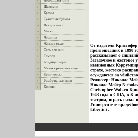
Дезодорант-стик
Шампуни
Кремы
Туалетная бумага
Лак для волос
Маски
Лосьоны
Жидкое мыло
От издателя Кристофер
Соль для ванн
произошедших в 1890 г
рассказывает о сицили
Тампон
Загадочное и жестокое 
Кондиционеры
невиновных Коррумпиров
Маникюрные ножницы
страхе, жестоко распр
Крем-краски
осуждаются за убийство
Режиссер: Николас Мей
Бомбочки для ванн
Николас Мейер Nicholas
Книжки
Christopher Walken Кри
1943 года в США, в Кви
театром, играть начал 
Университете врлдеЛюк 
Libertini .