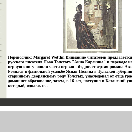
Переводчик: Margaret Wettlin Вниманию читателей предлагаетс
русского писателя Льва Толстого "Анна Каренина" в переводе н
первую книгу вошли части первая - бъдрцчетвертая романа Авт
Родился в фамильной усадьбе Ясная Поляна в Тульской губерн
старинному дворянскому роду Толстых, унаследовал от отца гр
домашнее образование, затем, в 16 лет, поступил в Казанский у
который, однако, не .