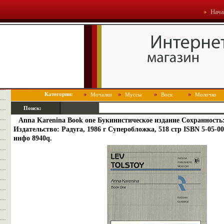
Нача
Категории:
Мочалки
Муссы
Воск
Молочко
Поиск:
Anna Karenina Book one Букинистическое издание Сохранност
Издательство: Радуга, 1986 г Суперобложка, 518 стр ISBN 5-05-00
инфо 8940q.