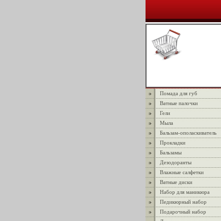
Помада для губ
Ватные палочки
Гели
Мыла
Бальзам-ополаскиватель
Прокладки
Бальзамы
Дезодоранты
Влажные салфетки
Ватные диски
Набор для маникюра
Педикюрный набор
Подарочный набор