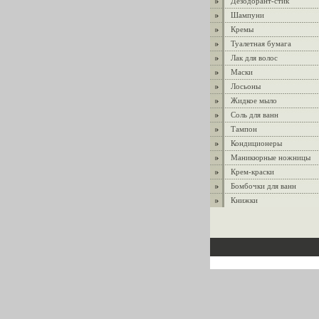
Дезодорант-стик
Шампуни
Кремы
Туалетная бумага
Лак для волос
Маски
Лосьоны
Жидкое мыло
Соль для ванн
Тампон
Кондиционеры
Маникюрные ножницы
Крем-краски
Бомбочки для ванн
Книжки