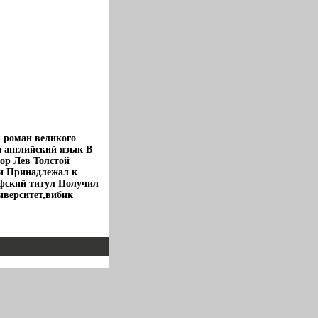
я роман великого
а английский язык В
ор Лев Толстой
ии Принадлежал к
афский титул Получил
ниверситет,вибик