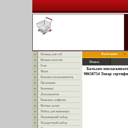
Категории:
Помада для губ
Ватные палочки
Поиск:
Гели
Бальзам-ополаскивате
Мыла
98650754 Товар сертиф
Бальзам-ополаскиватель
Прокладки
Бальзамы
Дезодоранты
Влажные салфетки
Ватные диски
Набор для маникюра
Педикюрный набор
Подарочный набор