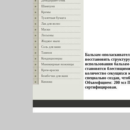
Дезодорант-стик
Шампуни
Кремы
Туалетная бумага
Лак для волос
Маски
Лосьоны
Жидкое мыло
Соль для ванн
Тампон
Бальзам-ополаскивател
Кондиционеры
восстановить структуру
использования бальзам
Маникюрные ножницы
становятся блестящими
Крем-краски
количество секущихся 
Бомбочки для ванн
специально создан, чт
Книжки
Объвмфщнем: 200 мл Пр
сертифицирован.