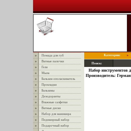
Категории:
Помада для губ
Ватные палочки
Поиск:
Гели
Набор инструментов д
Мыла
Производитель: Герман
Бальзам-ополаскиватель
Прокладки
Бальзамы
Дезодоранты
Влажные салфетки
Ватные диски
Набор для маникюра
Педикюрный набор
Подарочный набор