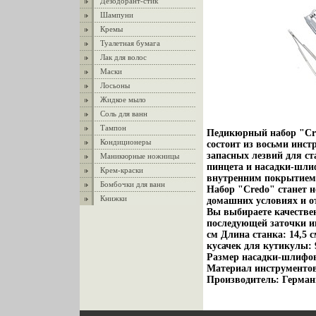
Дезодорант-стик
Шампуни
Кремы
Туалетная бумага
Лак для волос
Маски
Лосьоны
Жидкое мыло
Соль для ванн
Тампон
Педикюрный набор "Cre
Кондиционеры
состоит из восьми инст
запасных лезвий для ст
Маникюрные ножницы
пинцета и насадки-шли
Крем-краски
внутренним покрытием 
Бомбочки для ванн
Набор "Credo" станет н
Книжки
домашних условиях и от
Вы выбираете качествен
последующей заточки и
см Длина станка: 14,5 с
кусачек для кутикулы: 9
Размер насадки-шлифовки
Материал инструментов
Производитель: Герман