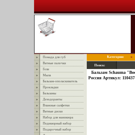
Категории:
Помада для губ
Ватные палочки
Поиск:
Гели
Бальзам Schauma "Вос
Мыла
Россия Артикул: 110437
Бальзам-ополаскиватель
Прокладки
Бальзамы
Дезодоранты
Влажные салфетки
Ватные диски
Набор для маникюра
Педикюрный набор
Подарочный набор