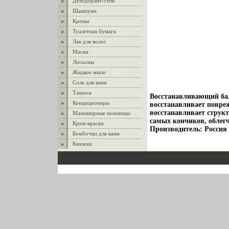
Дезодорант-стик
Шампуни
Кремы
Туалетная бумага
Лак для волос
Маски
Лосьоны
Жидкое мыло
Соль для ванн
Тампон
Восстанавливающий бал
Кондиционеры
восстанавливает повре
восстанавливает структ
Маникюрные ножницы
самых кончиков, облег
Крем-краски
Производитель: Россия 
Бомбочки для ванн
Книжки