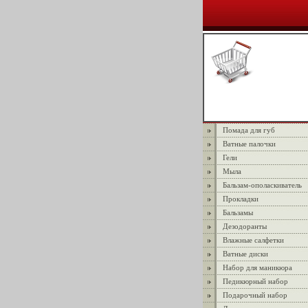
Помада для губ
Ватные палочки
Гели
Мыла
Бальзам-ополаскиватель
Прокладки
Бальзамы
Дезодоранты
Влажные салфетки
Ватные диски
Набор для маникюра
Педикюрный набор
Подарочный набор