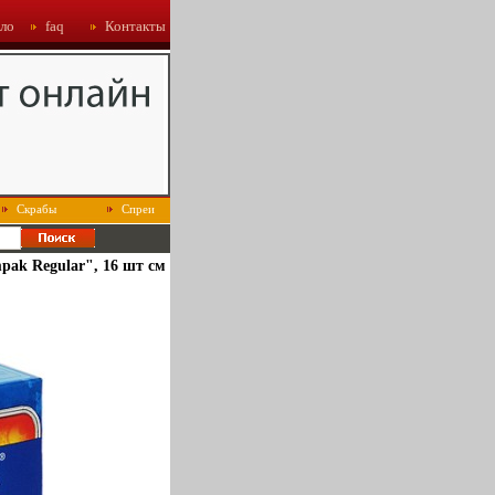
ло
faq
Контакты
Скрабы
Спреи
ak Regular", 16 шт см