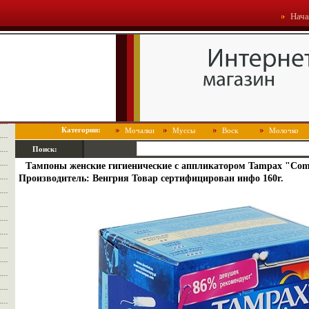
Нача
Категории:
Мочалки
Муссы
Воск
Молочко
Поиск:
Тампоны женские гигиенические с аппликатором Tampax "Comp
Производитель: Венгрия Товар сертифицирован инфо 160r.