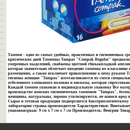
Тампон - одно из самых удобных, практичных и гигиеничных ср
критических дней Тампоны Tampax "Compak Regular" предназн
умеренных выделений, снабжены цветной гбюыжпладкой апплик
которая значительно облегчает введение тампона во влагалище 
размещение, а также исключает прикосновение к нему руками 
гигиены женщин "Tampax" изготавливаются из смеси специальн
отбеленного хлопкового волокна и вискозы, которая спрессовыв
Каждый тампон упакован в индивидуальную упаковку Все мате
производстве женских гигиенических тампонов "Tampax", безоп
женщины, натуральны, хорошо утилизируются, не нанося вред 
Сырье и готовая продукция подвергаются бактериологическому
лаборатории страны-производителя Характеристики: Впитываемо
упаковквсркьи: 9 см х 7 см х 7 см Производитель: Венгрия Тов