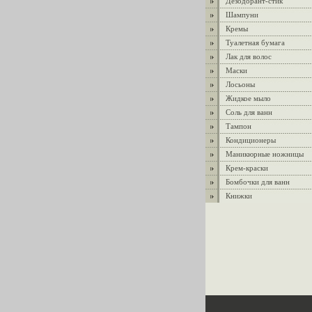
Дезодорант-стик
Шампуни
Кремы
Туалетная бумага
Лак для волос
Маски
Лосьоны
Жидкое мыло
Соль для ванн
Тампон
Кондиционеры
Маникюрные ножницы
Крем-краски
Бомбочки для ванн
Книжки