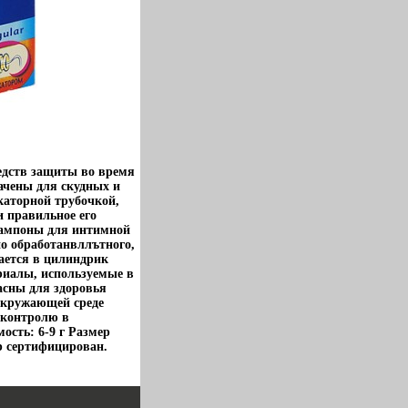
едств защиты во время
ачены для скудных и
аторной трубочкой,
и правильное его
Тампоны для интимной
о обработанвллътного,
ается в цилиндрик
риалы, используемые в
асны для здоровья
окружающей среде
 контролю в
сть: 6-9 г Размер
ар сертифицирован.