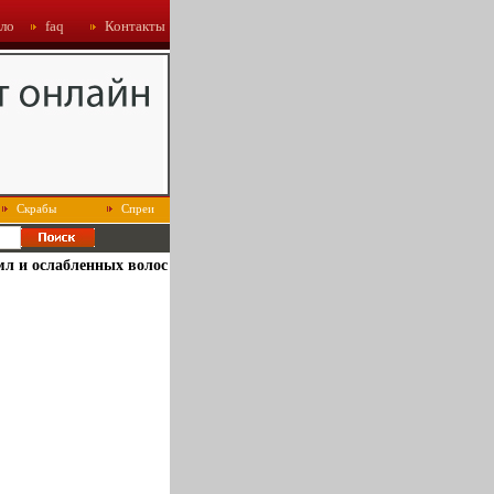
ло
faq
Контакты
Скрабы
Спреи
мл и ослабленных волос