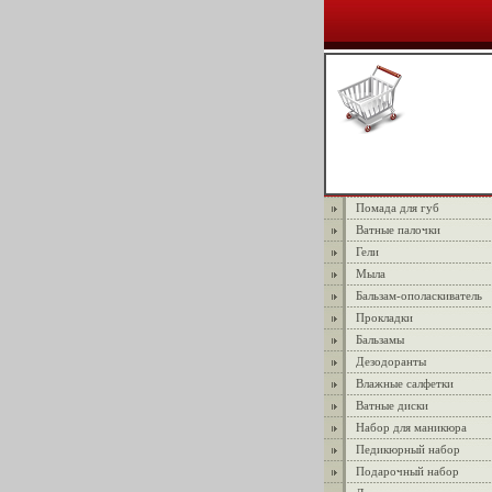
Помада для губ
Ватные палочки
Гели
Мыла
Бальзам-ополаскиватель
Прокладки
Бальзамы
Дезодоранты
Влажные салфетки
Ватные диски
Набор для маникюра
Педикюрный набор
Подарочный набор