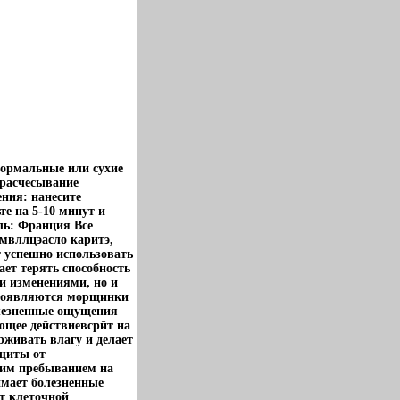
нормальные или сухие
 расчесывание
ния: нанесите
е на 5-10 минут и
ль: Франция Все
 мвллцэасло каритэ,
 успешно использовать
ает терять способность
и изменениями, но и
 появляются морщинки
олезненные ощущения
ющее действиевсрйт на
рживать влагу и делает
ащиты от
гим пребыванием на
имает болезненные
т клеточной