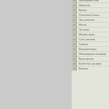
Дезодорант-стик
Шампуни
Кремы
Туалетная бумага
Лак для волос
Маски
Лосьоны
Жидкое мыло
Соль для ванн
Тампон
Кондиционеры
Маникюрные ножницы
Крем-краски
Бомбочки для ванн
Книжки