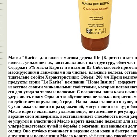
Маска "Karite" для волос с маслом дерева Ши (Каритэ) питает 
волосы, увлажняет их, восстанавливает их структуру, облегчает
Содержит 5% масла Каритэ и витамин В5 Спбюъьюособ примене
массирующими движениями на чистые, влажные волосы, оставьт
тщательно смойте Характеристики: Объем: 200 мл Производите
продукты серии "Le Karite" компании "Home Institut" содержат
известное своими уникальными свойствами, которые позволяют
его для ухода за телом и волосами С возрастом наша кожа начин
удерживать влагу Однако это обусловлено не только возрастным
воздействием окружающей среды Наша кожа становится суше,
Сухая кожа становится раздраженной, могут появиться зуд и б
Масло каритэ оказывает увлажняющее, питательное и регулиру
верхние слои эпидермиса, восстанавливает способность кожи уде
ее упругой и эластичной Масло каритэ идеально подходит для з
ультрафиолетовых лучей и борьбы с ожогами, вызванными дол
солнце Оно глубоко проникает в верхние слои кожи и быстро сн
ощущения и покраснения Масло каритэ эффективно способствуе