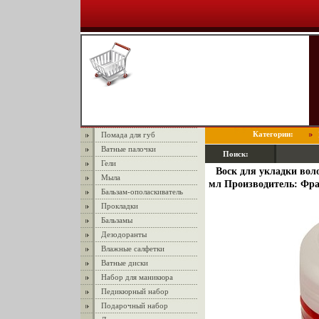
Категории:
Помада для губ
Ватные палочки
Поиск:
Гели
Воск для укладки вол
Мыла
мл Производитель: Фра
Бальзам-ополаскиватель
Прокладки
Бальзамы
Дезодоранты
Влажные салфетки
Ватные диски
Набор для маникюра
Педикюрный набор
Подарочный набор