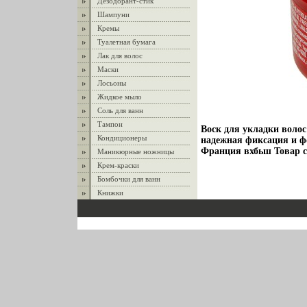
Дезодорант-стик
Шампуни
Кремы
Туалетная бумага
Лак для волос
Маски
Лосьоны
Жидкое мыло
Соль для ванн
Тампон
Воск для укладки волос
Кондиционеры
надежная фиксация и ф
Франция вхбьш Товар 
Маникюрные ножницы
Крем-краски
Бомбочки для ванн
Книжки