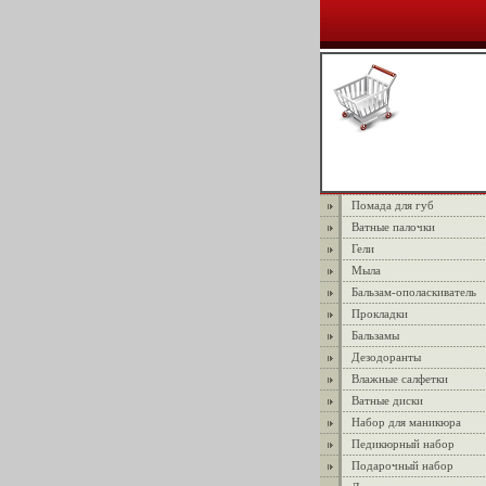
Помада для губ
Ватные палочки
Гели
Мыла
Бальзам-ополаскиватель
Прокладки
Бальзамы
Дезодоранты
Влажные салфетки
Ватные диски
Набор для маникюра
Педикюрный набор
Подарочный набор