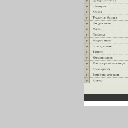
Дезодорант-стик
Шампуни
Кремы
Туалетная бумага
Лак для волос
Маски
Лосьоны
Жидкое мыло
Соль для ванн
Тампон
Кондиционеры
Маникюрные ножницы
Крем-краски
Бомбочки для ванн
Книжки