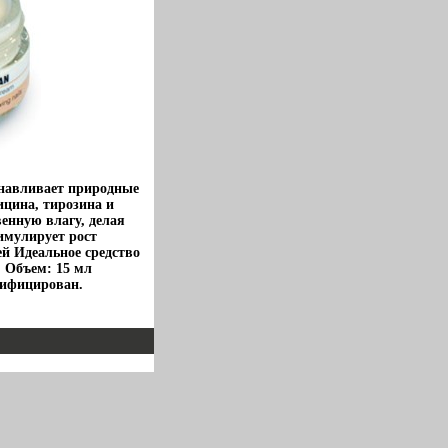
анавливает природные
ицина, тирозина и
енную влагу, делая
имулирует рост
й Идеальное средство
 Объем: 15 мл
тифицирован.