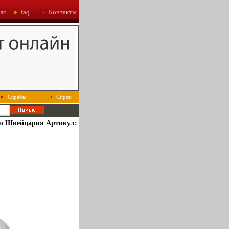
ло
faq
Контакты
Скрабы
Спреи
мл Швейцария Артикул: