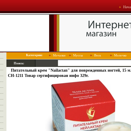
Нача
Категории:
Мочалки
Муссы
Воск
Молочко
Поиск:
Питательный крем "Nailactan" для поврежденных ногтей, 15 
CH-1211 Товар сертифицирован инфо 329r.