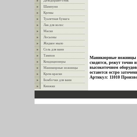
Дезодорант-стик
Шампуни
Кремы
Туалетная бумага
Лак для волос
Маски
Лосьоны
Жидкое мыло
Соль для ванн
Тампон
Маникюрные ножницы "C
Кондиционеры
сходятся, режут точно 
высокоточном оборудов
Маникюрные ножницы
остаются остро заточе
Крем-краски
Артикул: 11010 Произв
Бомбочки для ванн
Книжки