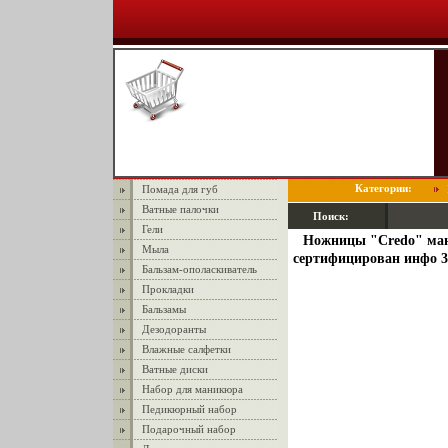
Категории:
Помада для губ
Ватные палочки
Поиск:
Гели
Ножницы "Credo" ман
Мыла
сертифицирован инфо 3
Бальзам-ополаскиватель
Прокладки
Бальзамы
Дезодоранты
Влажные салфетки
Ватные диски
Набор для маникюра
Педикюрный набор
Подарочный набор