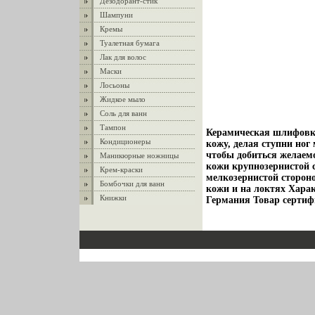
Дезодорант-стик
Шампуни
Кремы
Туалетная бумага
Лак для волос
Маски
Лосьоны
Жидкое мыло
Соль для ванн
Тампон
Керамическая шлифовка
Кондиционеры
кожу, делая ступни ног
чтобы добиться желаем
Маникюрные ножницы
кожи крупнозернистой с
Крем-краски
мелкозернистой сторон
Бомбочки для ванн
кожи и на локтях Хара
Книжки
Германия Товар сертиф