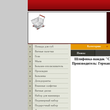
Категории:
Помада для губ
Ватные палочки
Поиск:
Гели
Шлифовка-наждак "Cre
Мыла
Производитель: Герман
Бальзам-ополаскиватель
Прокладки
Бальзамы
Дезодоранты
Влажные салфетки
Ватные диски
Набор для маникюра
Педикюрный набор
Подарочный набор