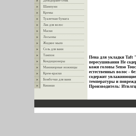
Дезодорант-стик
Шампуни
Кремы
Туалетная бумага
Лак для волос
Маски
Лосьоны
Жидкое мыло
Соль для ванн
Тампон
Пена для укладки Taft "
Кондиционеры
пересушивания Не соде
кожи головы Senso Tou
Маникюрные ножницы
естественных волос - 
Крем-краски
содержит увлажняющие
Бомбочки для ванн
температуры и поврежд
Книжки
Производитель: Итвлгц