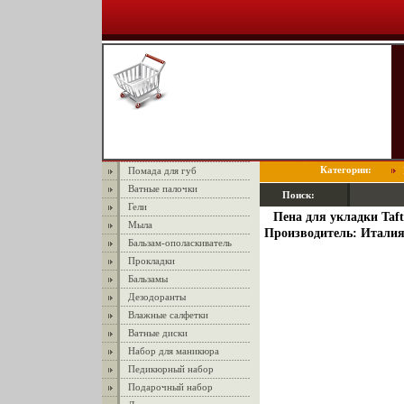
Категории:
Помада для губ
Ватные палочки
Поиск:
Гели
Пена для укладки Taft
Мыла
Производитель: Италия
Бальзам-ополаскиватель
Прокладки
Бальзамы
Дезодоранты
Влажные салфетки
Ватные диски
Набор для маникюра
Педикюрный набор
Подарочный набор