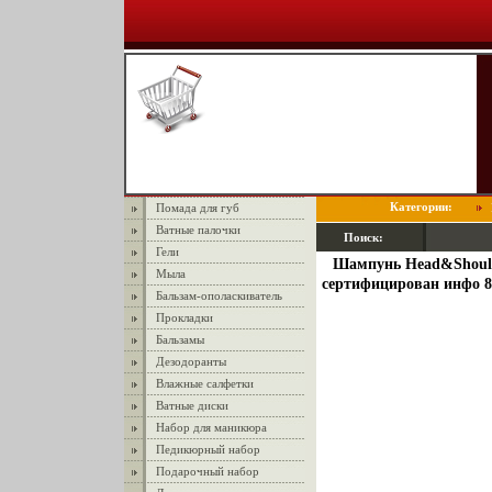
Категории:
Помада для губ
Ватные палочки
Поиск:
Гели
Шампунь Head&Should
Мыла
сертифицирован инфо 8
Бальзам-ополаскиватель
Прокладки
Бальзамы
Дезодоранты
Влажные салфетки
Ватные диски
Набор для маникюра
Педикюрный набор
Подарочный набор