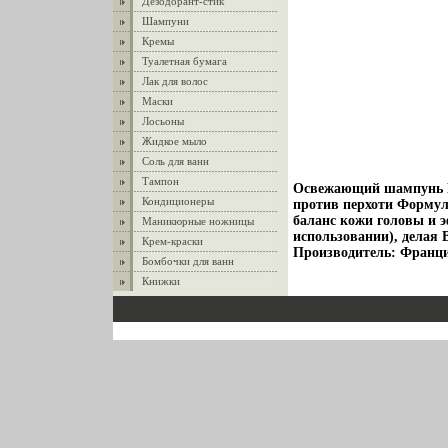
Дезодорант-стик
Шампуни
Кремы
Туалетная бумага
Лак для волос
Маски
Лосьоны
Жидкое мыло
Соль для ванн
Тампон
Освежающий шампунь H
Кондиционеры
против перхоти Формула
баланс кожи головы и 
Маникюрные ножницы
использовании), делая
Крем-краски
Производитель: Франци
Бомбочки для ванн
Книжки