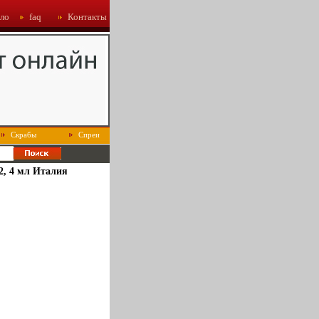
ло
faq
Контакты
Скрабы
Спреи
22, 4 мл Италия