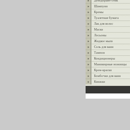
Дезодорант-стик
Шампуни
Кремы
Туалетная бумага
Лак для волос
Маски
Лосьоны
Жидкое мыло
Соль для ванн
Тампон
Кондиционеры
Маникюрные ножницы
Крем-краски
Бомбочки для ванн
Книжки