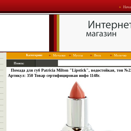
Нача
Категории:
Мочалки
Муссы
Воск
Молочко
Поиск:
Помада для губ Patricia Milton "Lipstick", водостойкая, тон №
Артикул: 350 Товар сертифицирован инфо 1148r.