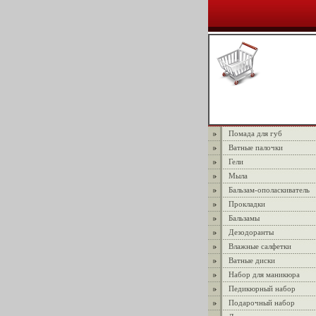
Помада для губ
Ватные палочки
Гели
Мыла
Бальзам-ополаскиватель
Прокладки
Бальзамы
Дезодоранты
Влажные салфетки
Ватные диски
Набор для маникюра
Педикюрный набор
Подарочный набор