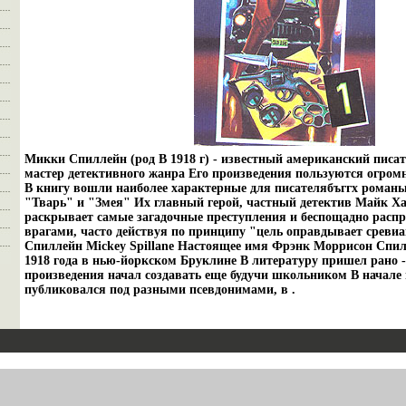
Микки Спиллейн (род В 1918 г) - известный американский писа
мастер детективного жанра Его произведения пользуются огром
В книгу вошли наиболее характерные для писателябъггх романы -
"Тварь" и "Змея" Их главный герой, частный детектив Майк Х
раскрывает самые загадочные преступления и беспощадно распр
врагами, часто действуя по принципу "цель оправдывает срев
Спиллейн Mickey Spillane Настоящее имя Фрэнк Моррисон Спил
1918 года в нью-йоркском Бруклине В литературу пришел рано -
произведения начал создавать еще будучи школьником В начале
публиковался под разными псевдонимами, в .