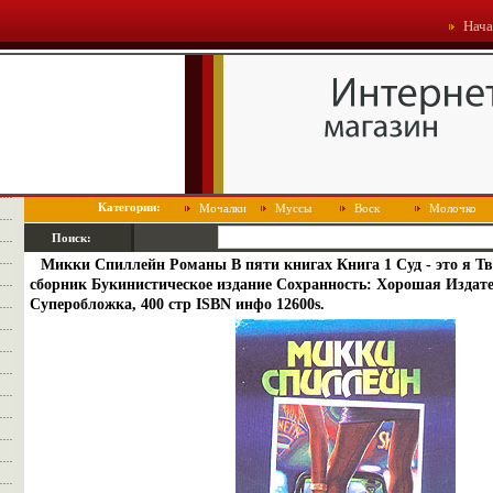
Нача
Категории:
Мочалки
Муссы
Воск
Молочко
Поиск:
Микки Спиллейн Романы В пяти книгах Книга 1 Суд - это я Т
сборник Букинистическое издание Сохранность: Хорошая Издател
Суперобложка, 400 стр ISBN инфо 12600s.