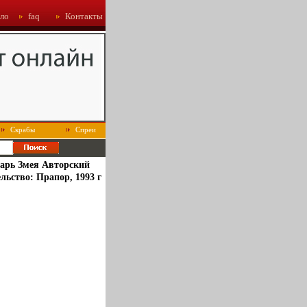
ло
faq
Контакты
Скрабы
Спреи
варь Змея Авторский
ьство: Прапор, 1993 г