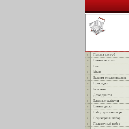
Помада для губ
Ватные палочки
Гели
Мыла
Бальзам-ополаскиватель
Прокладки
Бальзамы
Дезодоранты
Влажные салфетки
Ватные диски
Набор для маникюра
Педикюрный набор
Подарочный набор