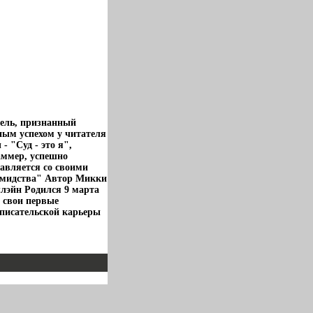
тель, признанный
ным успехом у читателя
 "Суд - это я",
аммер, успешно
авляется со своими
иамидства" Автор Микки
лэйн Родился 9 марта
 свои первые
 писательской карьеры