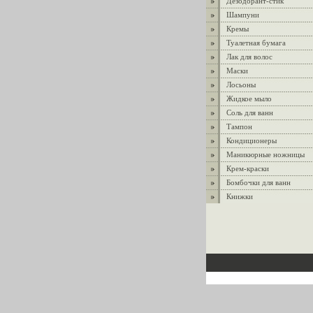
Дезодорант-стик
Шампуни
Кремы
Туалетная бумага
Лак для волос
Маски
Лосьоны
Жидкое мыло
Соль для ванн
Тампон
Кондиционеры
Маникюрные ножницы
Крем-краски
Бомбочки для ванн
Книжки