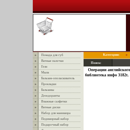
Категории:
Помада для губ
Ватные палочки
Поиск:
Гели
Операции английского
Мыла
библиотека инфо 3182t.
Бальзам-ополаскиватель
Прокладки
Бальзамы
Дезодоранты
Влажные салфетки
Ватные диски
Набор для маникюра
Педикюрный набор
Подарочный набор