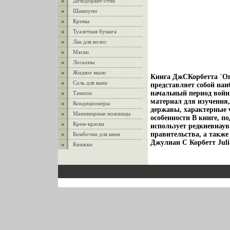
Дезодорант-стик
Шампуни
Кремы
Туалетная бумага
Лак для волос
Маски
Лосьоны
Жидкое мыло
Книга ДжСКорбетта `Оп
Соль для ванн
представляет собой наи
начальный период войн
Тампон
материал для изучения,
Кондиционеры
державы, характерные ч
Маникюрные ножницы
особенности В книге, п
Крем-краски
использует редкиевиау
правительства, а такж
Бомбочки для ванн
Джулиан С Корбетт Julia
Книжки