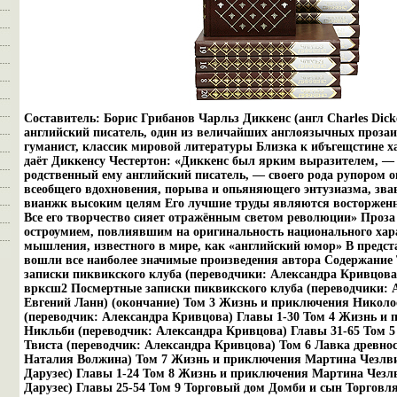
Составитель: Борис Грибанов Чарльз Диккенс (англ Charles Dic
английский писатель, один из величайших англоязычных прозаи
гуманист, классик мировой литературы Близка к ибъгещстине х
даёт Диккенсу Честертон: «Диккенс был ярким выразителем, —
родственный ему английский писатель, — своего рода рупором 
всеобщего вдохновения, порыва и опьяняющего энтузиазма, зва
вианжк высоким целям Его лучшие труды являются восторжен
Все его творчество сияет отражённым светом революции» Проз
остроумием, повлиявшим на оригинальность национального хара
мышления, известного в мире, как «английский юмор» В предст
вошли все наиболее значимые произведения автора Содержание
записки пиквикского клуба (переводчики: Александра Кривцова
врксш2 Посмертные записки пиквикского клуба (переводчики: 
Евгений Ланн) (окончание) Том 3 Жизнь и приключения Николо
(переводчик: Александра Кривцова) Главы 1-30 Том 4 Жизнь и
Никльби (переводчик: Александра Кривцова) Главы 31-65 Том 
Твиста (переводчик: Александра Кривцова) Том 6 Лавка древнос
Наталия Волжина) Том 7 Жизнь и приключения Мартина Чезлви
Дарузес) Главы 1-24 Том 8 Жизнь и приключения Мартина Чезл
Дарузес) Главы 25-54 Том 9 Торговый дом Домби и сын Торговля