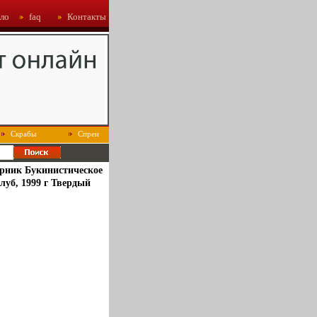
ло
faq
Контакты
Скрабы
Спреи
орник Букинистическое
уб, 1999 г Твердый