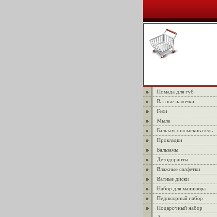
Помада для губ
Ватные палочки
Гели
Мыла
Бальзам-ополаскиватель
Прокладки
Бальзамы
Дезодоранты
Влажные салфетки
Ватные диски
Набор для маникюра
Педикюрный набор
Подарочный набор