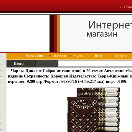
Нача
Категории:
Мочалки
Муссы
Воск
Молочко
Поиск:
Чарльз Диккенс Собрание сочинений в 20 томах Авторский сб
издание Сохранность: Хорошая Издательство: Терра-Книжный кл
переплет, 9280 стр Формат: 60x90/16 (~145х217 мм) инфо 3189t.