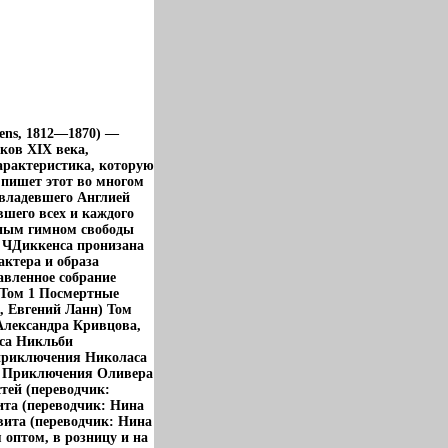
kens, 1812—1870) —
ков XIX века,
арактеристика, которую
 пишет этот во многом
овладевшего Англией
вшего всех и каждого
ным гимном свободы
а ЧДиккенса пронизана
ктера и образа
авленное собрание
 Том 1 Посмертные
, Евгений Ланн) Том
Александра Кривцова,
са Никльби
 приключения Николаса
5 Приключения Оливера
тей (переводчик:
та (переводчик: Нина
вита (переводчик: Нина
 оптом, в розницу и на