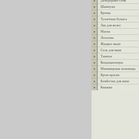
Дезодорант-стик
Шампуни
Кремы
Туалетная бумага
Лак для волос
Маски
Лосьоны
Жидкое мыло
Соль для ванн
Тампон
Кондиционеры
Маникюрные ножницы
Крем-краски
Бомбочки для ванн
Книжки