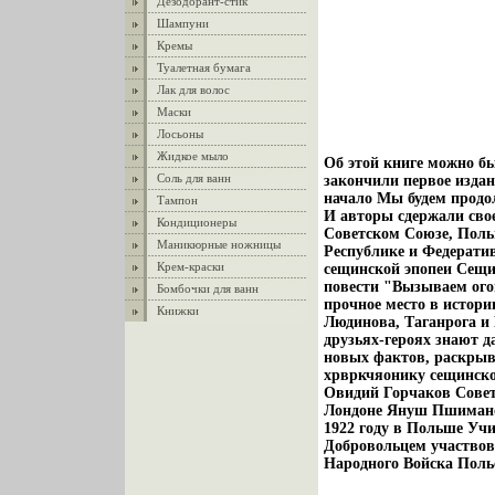
Дезодорант-стик
Шампуни
Кремы
Туалетная бумага
Лак для волос
Маски
Лосьоны
Жидкое мыло
Об этой книге можно б
Соль для ванн
закончили первое издан
начало Мы будем продо
Тампон
И авторы сдержали свое
Кондиционеры
Советском Союзе, Поль
Маникюрные ножницы
Республике и Федерати
Крем-краски
сещинской эпопеи Сещи
повести "Вызываем огон
Бомбочки для ванн
прочное место в истори
Книжки
Людинова, Таганрога и 
друзьях-героях знают д
новых фактов, раскрыв
хрвркчяонику сещинског
Овидий Горчаков Советс
Лондоне Януш Пшимано
1922 году в Польше Уч
Добровольцем участвовал
Народного Войска Польс