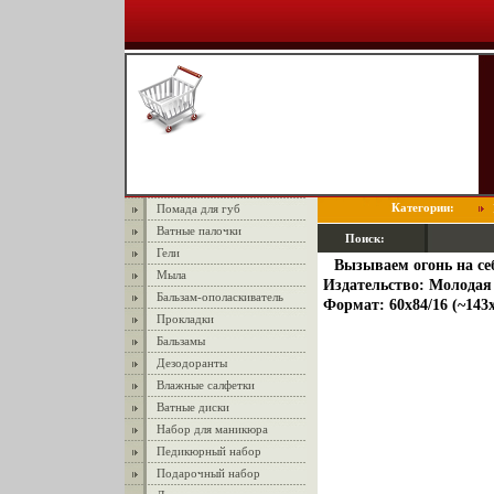
Категории:
Помада для губ
Ватные палочки
Поиск:
Гели
Вызываем огонь на се
Мыла
Издательство: Молодая 
Бальзам-ополаскиватель
Формат: 60x84/16 (~143
Прокладки
Бальзамы
Дезодоранты
Влажные салфетки
Ватные диски
Набор для маникюра
Педикюрный набор
Подарочный набор