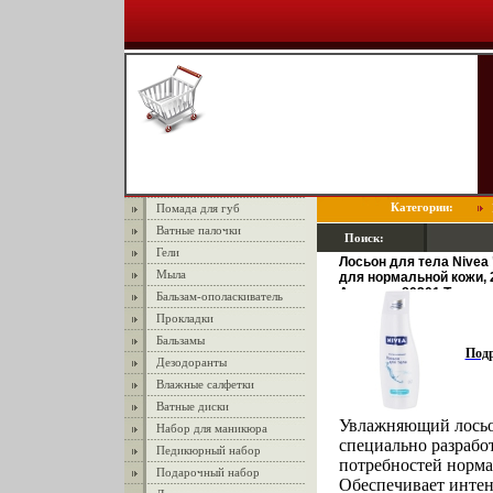
Категории:
Помада для губ
Ватные палочки
Поиск:
Гели
Лосьон для тела Nivea
Мыла
для нормальной кожи, 
Артикул: 80301 Товар 
Бальзам-ополаскиватель
инфо 13777q.
Прокладки
Бальзамы
Под
Дезодоранты
Влажные салфетки
Ватные диски
Увлажняющий лосьо
Набор для маникюра
специально разрабо
Педикюрный набор
потребностей норм
Подарочный набор
Обеспечивает инте