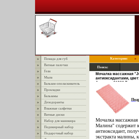
Категории:
Помада для губ
Ватные палочки
Поиск:
Гели
Мочалка массажная "Ju
Мыла
антиоксидантами, цвет
Артикул: 61300 Товар 
Бальзам-ополаскиватель
инфо 1014r.
Прокладки
Бальзамы
Под
Дезодоранты
Влажные салфетки
Ватные диски
Мочалка массажная "
Набор для маникюра
Малина" содержит к
Педикюрный набор
антиоксидант, полу
Подарочный набор
экстракта малины, 